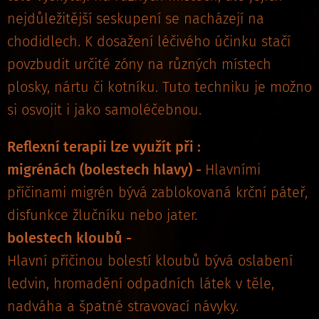
nejdůležitější seskupení se nacházejí na
chodidlech. K dosažení léčivého účinku stačí
povzbudit určité zóny na různých místech
plosky, nártu či kotníku. Tuto techniku je možno
si osvojit i jako samoléčebnou.
Reflexní terapii lze využít při :
migrénách (bolestech hlavy) -
Hlavními
příčinami migrén bývá zablokovaná krční páteř,
disfunkce žlučníku nebo jater.
bolestech kloubů -
Hlavní příčinou bolestí kloubů bývá oslabení
ledvin, hromadění odpadních látek v těle,
nadváha a špatné stravovací návyky.