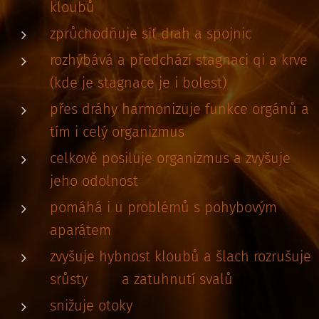
kloubů
zprůchodňuje síť drah a spojnic
rozhýbává a předchází stagnaci qi a krve
(kde je stagnace je i bolest)
přes dráhy harmonizuje funkce orgánů a
tím i celý organizmus
celkově posiluje organizmus a zvyšuje
jeho odolnost
pomáhá i u problémů s pohybovým
aparátem
zvyšuje hybnost kloubů a šlach rozrušuje
srůsty a zatuhnutí svalů
snižuje otoky