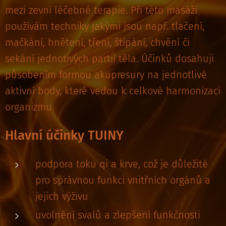
mezi zevní léčebné terapie. Při této masáži
používám techniky jakými jsou např. tlačení,
mačkání, hnětení, tření, štípání, chvění či
sekání jednotivých partií těla. Účinků dosahuji
působením formou akupresury na jednotlivé
aktivní body, které vedou k celkové harmonizaci
organizmu.
Hlavní účinky TUINY
podpora toku qi a krve, což je důležité
pro správnou funkci vnitřních orgánů a
jejich výživu
uvolnění svalů a zlepšení funkčnosti