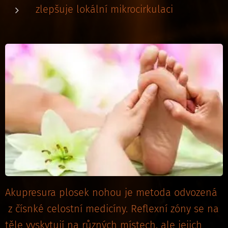
zlepšuje lokální mikrocirkulaci
Akupresura plosek nohou je metoda odvozená
z čísnké celostní medicíny. Reflexní zóny se na
těle vyskytují na různých místech, ale jejich