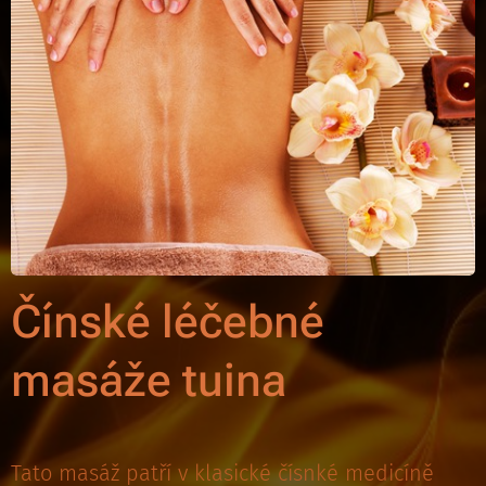
Čínské léčebné
masáže tuina
Tato masáž patří v klasické čísnké medicíně