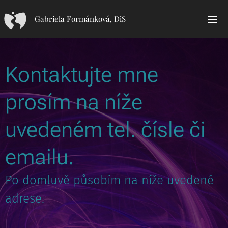
Gabriela Formánková, DiS
Kontaktujte mne
prosím na níže
uvedeném tel. čísle či
emailu.
Po domluvě působím na níže uvedené
adrese.