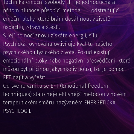
Technika emoční svobody EFT je jednoduchá a
přitom hluboce působící metoda odstraňující
emoční bloky, které brání dosáhnout v životě
úspěchu, zdraví a štěstí.
S její pomocí znovu získáte energii, sílu.
Psychická rovnováha ovlivňuje kvalitu našeho
psychického i fyzického života. Pokud existují
emocionální bloky nebo negativní přesvědčení, které
můžou být příčinou jakýchkoliv potíží, lze je pomocí
EFT najít a vyřešit.
Od svého vzniku se EFT (Emotional freedom
techniques) stalo nejefektivnější metodou v novém
terapeutickém směru nazývaném ENERGETICKÁ
PSYCHLOGIE.