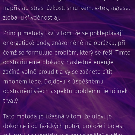
například stres, úzkost, smutkem, vztek, agrese,
zloba, ukřivděnost aj.
Princip metody tkví v tom, že se pokleplávají
energetické body, znázorněné na obrázku, při
čemž se formuluje problém, který se řeší. Tímto
odstraňujeme blokády, následně energie
začíná volně proudit a vy se začnete cítit
mnohem lépe. Dojde-li k úspěšnému
odstranění všech aspektů problému, je účinek
trvalý.
Tato metoda je úžasná v tom, že ulevuje
dokonce i od fyzických potíží, protože i bolest