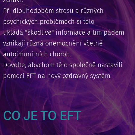
Při dlouhodobém stresu a různých
psychických problémech si tělo
ukládá "škodlivé" informace a tím pádem
vznikají různá onemocnění včetně
autoimunitních chorob.
Dovolte, abychom tělo společně nastavili
pomocí EFT na nový ozdravný systém.
CO JE TO EFT