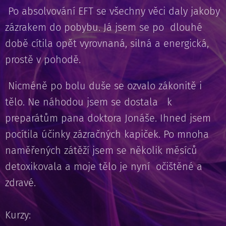
Po absolvování EFT se všechny věci daly jakoby
zázrakem do pobybu. Já jsem se po dlouhé
době cítila opět vyrovnaná, silná a energická,
prostě v pohodě.
Nicméně po bolu duše se ozvalo zákonitě i
tělo. Ne náhodou jsem se dostala k
preparátům pana doktora Jonáše. Ihned jsem
pocítila účinky zázračných kapiček. Po mnoha
naměřených zátěží jsem se několik měsíců
detoxikovala a moje tělo je nyní očištěné a
zdravé.
Kurzy: