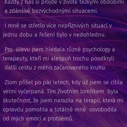
Každý z nás si projde v životě těžkými obdobími
a zdánlivě bezvýchodnými situacemi.
I mně se střetlo více nepříznivých situací v
jednu dobu a řešení bylo v nedohlednu.
Pro úlevu jsem hledala různé psychology a
terapeuty, kteří mi alespoň trochu poodkryli
další cestu z mého začarovaného kruhu.
Zlom přišel po pár letech, kdy už jsem se cítila
velmi vyčerpaná. Tím životním lomítkem byla
skutečnost, že jsem narazila na terapii, která mi
opravdu pomohla a totálně mně osvobodila
od mých emocí a problémů.