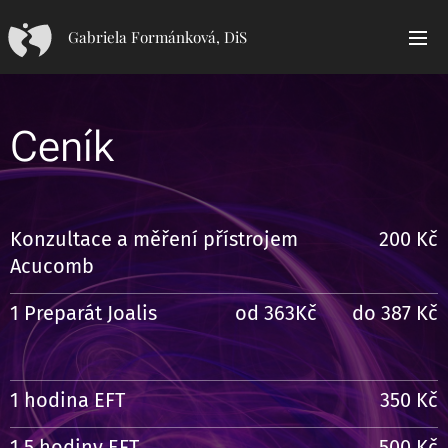
Gabriela Formánková, DiS
Ceník
Konzultace a měření přístrojem
200 Kč
Acucomb
1 Preparát Joalis
od 363Kč do 387 Kč
1 hodina EFT
350 Kč
1,5 hodiny EFT
500 Kč