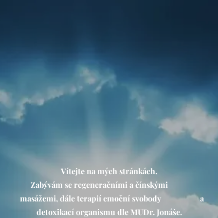
Vítejte na mých stránkách.
Zabývám se regeneračními a čínskými
masážemi, dále terapií emoční svobody a
detoxikací organismu dle MUDr. Jonáše.