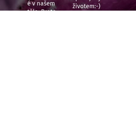
é v našem
životem:-)
těle. Proto
se
nespokojí
s tišením
potíží
analgetiky
a
sedativy, ale
snaží se
dostat ke
kořeni
problému.