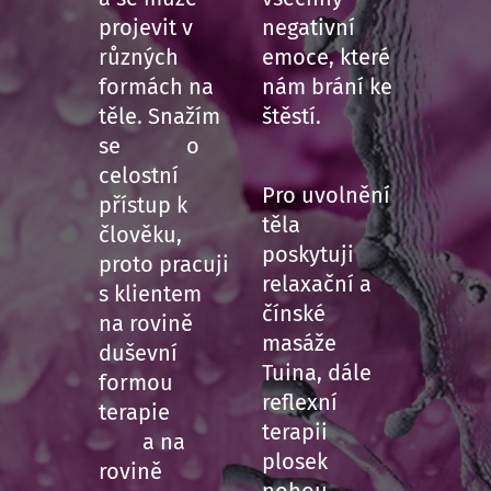
projevit v
negativní
různých
emoce, které
formách na
nám brání ke
těle. Snažím
štěstí.
se o
celostní
Pro uvolnění
přístup k
těla
člověku,
poskytuji
proto pracuji
relaxační a
s klientem
čínské
na rovině
masáže
duševní
Tuina, dále
formou
reflexní
terapie
terapii
a na
plosek
rovině
nohou.