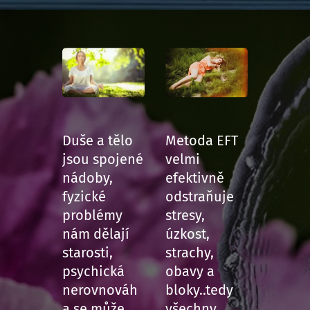
Duše a tělo
Metoda EFT
jsou spojené
velmi
nádoby,
efektivně
fyzické
odstraňuje
problémy
stresy,
nám dělají
úzkost,
starosti,
strachy,
psychická
obavy a
nerovnováh
bloky..tedy
a se může
všechny