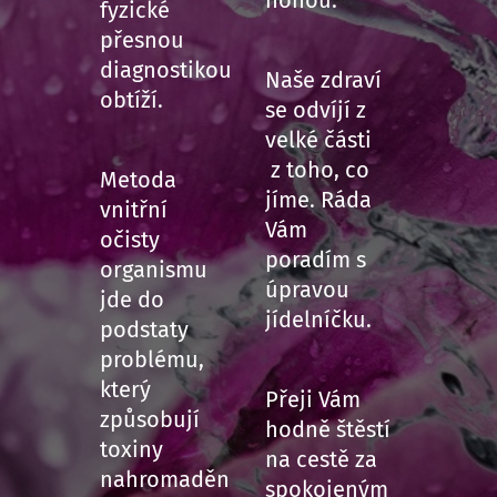
fyzické
přesnou
diagnostikou
Naše zdraví
obtíží.
se odvíjí z
velké části
z toho, co
Metoda
jíme. Ráda
vnitřní
Vám
očisty
poradím s
organismu
úpravou
jde do
jídelníčku.
podstaty
problému,
který
Přeji Vám
způsobují
hodně štěstí
toxiny
na cestě za
nahromaděn
spokojeným